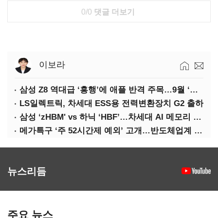
0/0
댓글 더보기
이보라
삼성 Z8 역대급 ‘흥행’에 애플 반격 주목…9월 ‘폴더블 대전’
LS일렉트릭, 차세대 ESS용 전력변환장치 G2 출하
삼성 ‘zHBM' vs 하닉 ‘HBF’…차세대 AI 메모리 경쟁 본격화
메가특구 ‘주 52시간제 예외’ 고개…반도체업계 촉각
뉴스리듬
주요 뉴스