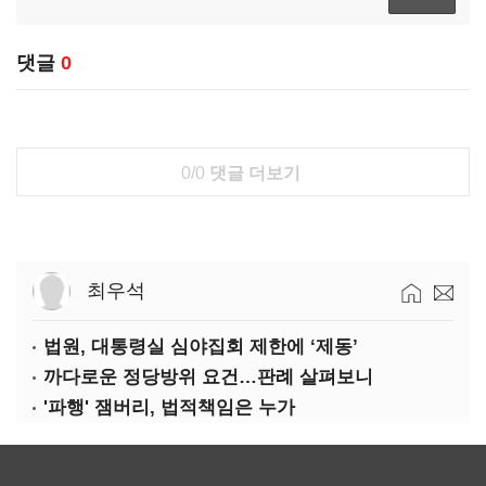
댓글
0
0/0
댓글 더보기
최우석
법원, 대통령실 심야집회 제한에 ‘제동’
까다로운 정당방위 요건…판례 살펴보니
'파행' 잼버리, 법적책임은 누가