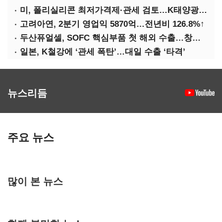
미, 폴리실리콘 최저가격제·관세 검토…K태양광 입지 확대 기대
고려아연, 2분기 영업익 5870억…전년비 126.8%↑
두산퓨얼셀, SOFC 핵심부품 첫 해외 수출…창사 이래 최대 규모
일본, K철강에 ‘관세 폭탄’…대일 수출 ‘타격’
뉴스리듬
주요 뉴스
많이 본 뉴스