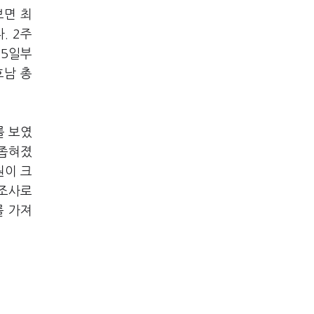
보면 최
. 2주
 5일부
호남 총
를 보였
 좁혀졌
원이 크
론조사로
를 가져