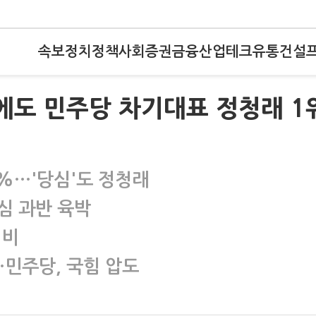
속보
정치
정책
사회
증권
금융
산업
테크
유통
건설
에도 민주당 차기대표 정청래 1
9%…'당심'도 정청래
심 과반 육박
희비
…민주당, 국힘 압도