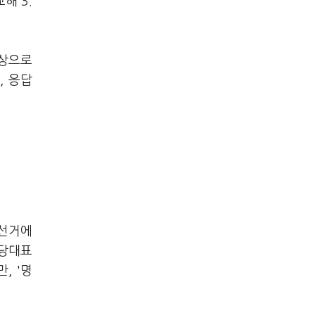
해 3.
대상으로
, 응답
 선거에
 당대표
, '명