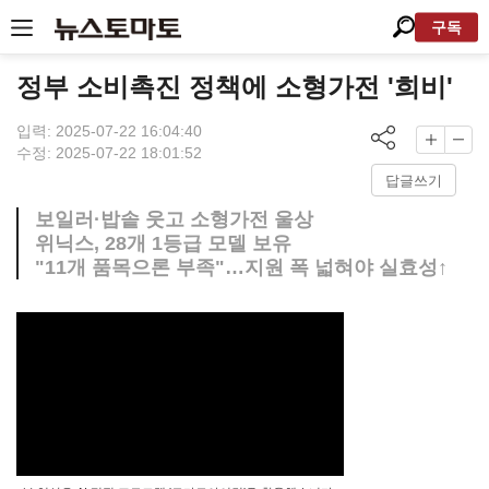
구독
정부 소비촉진 정책에 소형가전 '희비'
입력: 2025-07-22 16:04:40
수정: 2025-07-22 18:01:52
답글쓰기
보일러·밥솥 웃고 소형가전 울상
위닉스, 28개 1등급 모델 보유
"11개 품목으론 부족"…지원 폭 넓혀야 실효성↑