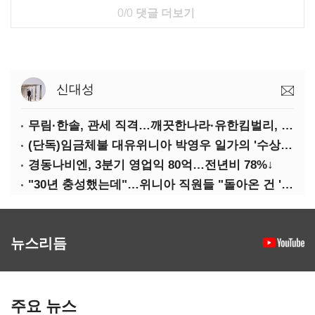
0/0
댓글 더보기
신대성
무림·한솔, 관세 직격…깨끗한나라·유한킴벌리, 수익성 악화
(단독)임금체불 대유위니아 박영우 일가의 '수상한 별장'
경동나비엔, 3분기 영업익 80억…전년비 78%↓
"30년 충성했는데"…위니아 직원들 "돌아온 건 '배신'"
뉴스리듬
주요 뉴스