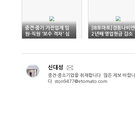
중견·중기 가전업계 임
[IB토마토]경동나비엔
원-직원 '보수 격차' 심
2년째 영업현금 감소
화
세…차입금 늘려 투자
'지속'
신대성
중견·중소기업을 취재합니다. 많은 제보 바랍
다. ston9477@etomato.com