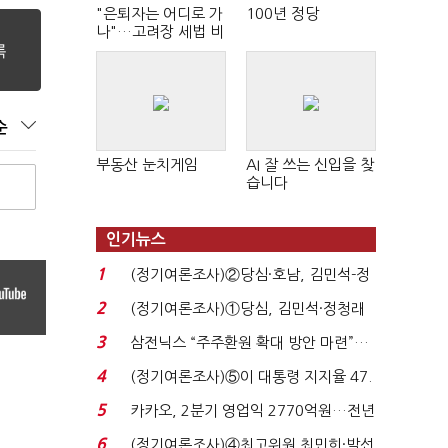
"은퇴자는 어디로 가
100년 정당
나"…고려장 세법 비
판 확산
순
부동산 눈치게임
AI 잘 쓰는 신입을 찾
습니다
인기뉴스
1
(정기여론조사)②당심·호남, 김민석-정
청래 '초접전'...
2
(정기여론조사)①당심, 김민석·정청래
'초접전'…대통령 ...
3
삼전닉스 “주주환원 확대 방안 마련”…
로이터에 성명...
4
(정기여론조사)⑤이 대통령 지지율 47.
7%…일주일 만에 ...
5
카카오, 2분기 영업익 2770억원…전년
비 36% 증가...
6
(정기여론조사)④최고위원 최민희·박선