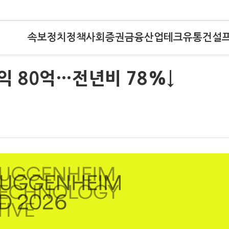
속보
정치
정책
사회
증권
금융
산업
테크
유통
건설
익 80억…전년비 78%↓