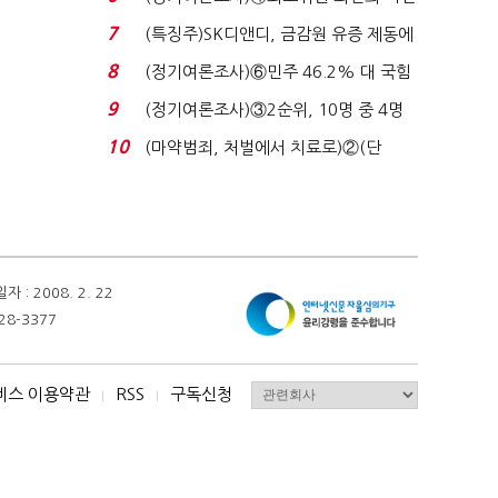
원 '양강'…서미...
7
(특징주)SK디앤디, 금감원 유증 제동에
장 초반 상한가...
8
(정기여론조사)⑥민주 46.2% 대 국힘
31.0%…오차범위 밖 ...
9
(정기여론조사)③2순위, 10명 중 4명
'송영길'…정청래 '한 ...
10
(마약범죄, 처벌에서 치료로)②(단
독)"마약은 전염병…여성...
 2008. 2. 22
28-3377
비스 이용약관
RSS
구독신청
I
I