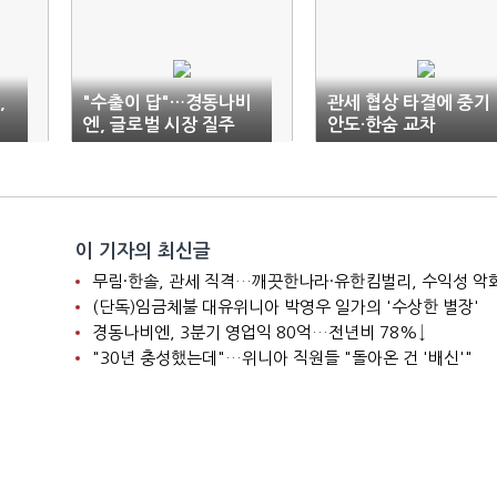
,
"수출이 답"…경동나비
관세 협상 타결에 중기
엔, 글로벌 시장 질주
안도·한숨 교차
이 기자의 최신글
니
무림·한솔, 관세 직격…깨끗한나라·유한킴벌리, 수익성 악
(단독)임금체불 대유위니아 박영우 일가의 '수상한 별장'
경동나비엔, 3분기 영업익 80억…전년비 78%↓
"30년 충성했는데"…위니아 직원들 "돌아온 건 '배신'"