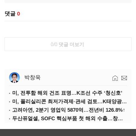
댓글
0
0/0
댓글 더보기
박창욱
미, 전투함 해외 건조 표명…K조선 수주 ‘청신호’
미, 폴리실리콘 최저가격제·관세 검토…K태양광 입지 확대 기대
고려아연, 2분기 영업익 5870억…전년비 126.8%↑
두산퓨얼셀, SOFC 핵심부품 첫 해외 수출…창사 이래 최대 규모