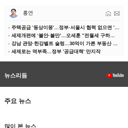
홍연
주택공급 '동상이몽'…정부·서울시 협력 없으면 '공수표'
세제개편에 ‘불안·불만’…오세훈 "전월세 구하기 더 힘들어질 것"
강남 관망·한강벨트 술렁…30억이 가른 부동산 민심
세제로는 역부족…정부 '공급대책' 만지작
뉴스리듬
주요 뉴스
많이 본 뉴스