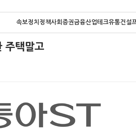
속보
정치
정책
사회
증권
금융
산업
테크
유통
건설
한 주택말고