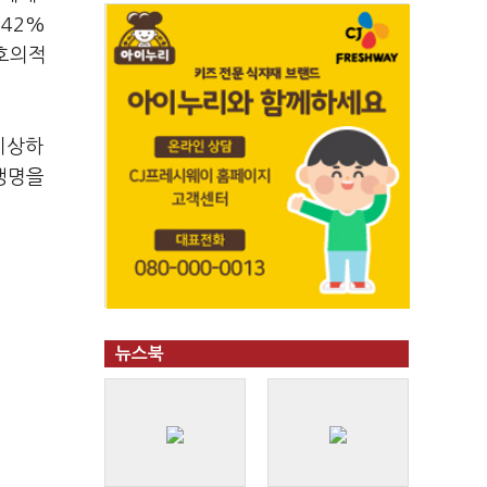
 42%
 호의적
이상하
 생명을
뉴스북