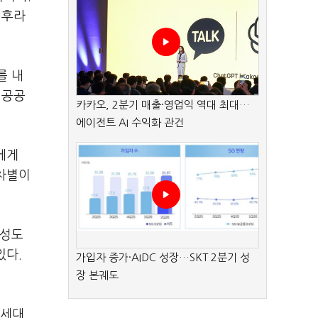
 후라
를 내
 공공
카카오, 2분기 매출·영업익 역대 최대…
에이전트 AI 수익화 관건
에게
 차별이
충성도
있다.
가입자 증가·AIDC 성장…SKT 2분기 성
장 본궤도
 세대