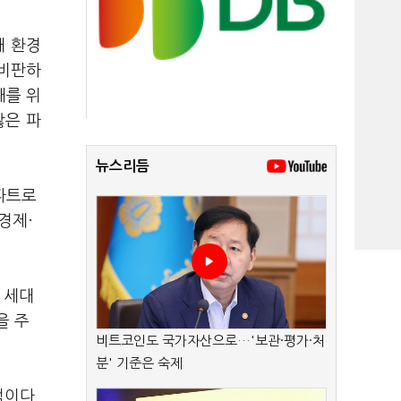
대 환경
 비판하
대를 위
않은 파
뉴스리듬
파트로
경제·
 세대
을 주
비트코인도 국가자산으로…'보관·평가·처
분' 기준은 숙제
적이다.