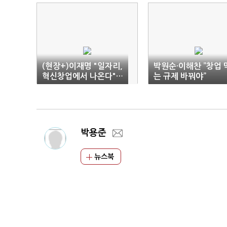
(현장+)이재명 "일자리,
박원순·이해찬 ”창업 
혁신창업에서 나온다"…
는 규제 바꿔야”
청년 지원 약속
박용준
뉴스북