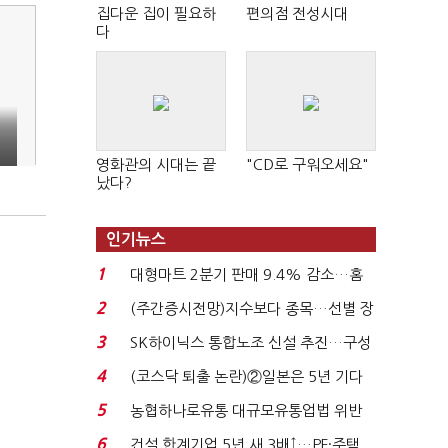
집다운 집이 필요하
편의점 전성시대
다
영화관의 시대는 끝
"CD로 구워오세요"
났다?
인기뉴스
1
대형마트 2분기 판매 9.4% 감소…홈
플러스 사태 여파...
2
(주간증시전망)지수보다 종목…선별 장
세 이어진다...
3
SK하이닉스 통합노조 신설 추진…구성
원 간 성과급 불...
4
(코스닥 퇴출 논란)②일본은 5년 기다
려주는데 우리는 ...
5
농협하나로유통 대규모유통업법 위반
적발…공정위, 과...
6
건설 한계기업 5년 새 3배↑…PF·주택