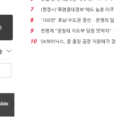
침체에 재무 ...
7
(현장+)'폭염중대경보'에도 농촌 이주
노동자는 강행군…'야...
8
'100만' 호남·수도권 경선…운명의 일
주일
9
친명계 "정청래 지도부 당정 엇박자"…
친청계 "신천지 오...
10
SK하이닉스, 중 충칭 공장 지분매각 검
토?…“확정된 바...
순