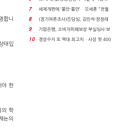
생법 위반 반복...
7
세제개편에 ‘불안·불만’…오세훈 "전월
세 구하기 더 ...
투명합니
8
(정기여론조사)①당심, 김민석·정청래
'초접전'…대통령 ...
9
기업은행, 소비자피해보상 부실심사·보
이스피싱 공시 ...
10
경상수지 또 역대 최고치…사상 첫 400
 상태입
억달러에 '3% 성...
어야 한
공의 학
 재논의