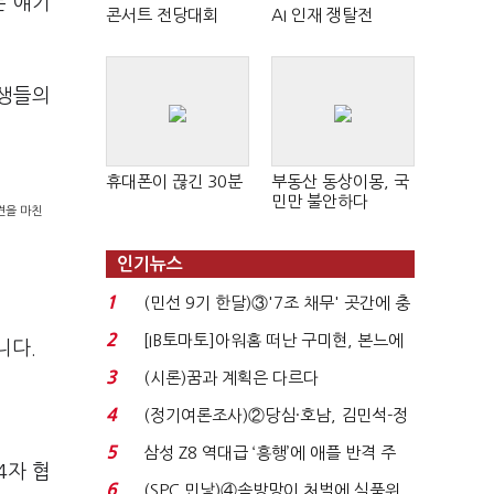
는 얘기
콘서트 전당대회
AI 인재 쟁탈전
대생들의
휴대폰이 끊긴 30분
부동산 동상이몽, 국
민만 불안하다
견을 마친
인기뉴스
1
(민선 9기 한달)③'7조 채무' 곳간에 충
격…추미애, 20년...
2
[IB토마토]아워홈 떠난 구미현, 본느에
니다.
340억 베팅…가...
3
(시론)꿈과 계획은 다르다
4
(정기여론조사)②당심·호남, 김민석-정
청래 '초접전'...
5
삼성 Z8 역대급 ‘흥행’에 애플 반격 주
4자 협
목…9월 ‘폴...
6
(SPC 민낯)④솜방망이 처벌에 식품위