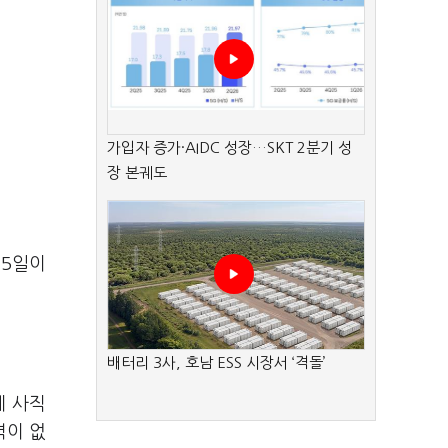
가입자 증가·AIDC 성장…SKT 2분기 성
장 본궤도
25일이
배터리 3사, 호남 ESS 시장서 ‘격돌’
제 사직
력이 없