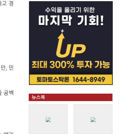
라고 경
만, 민
들 공백
뉴스북