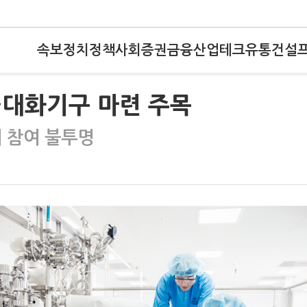
속보
정치
정책
사회
증권
금융
산업
테크
유통
건설
…대화기구 마련 주목
계 참여 불투명