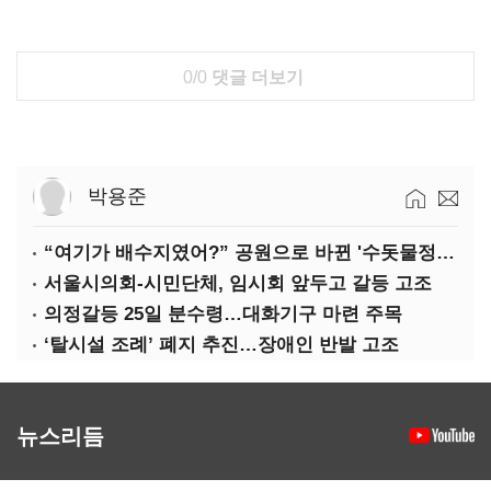
0/0
댓글 더보기
박용준
“여기가 배수지였어?” 공원으로 바뀐 '수돗물정거장'
서울시의회-시민단체, 임시회 앞두고 갈등 고조
의정갈등 25일 분수령…대화기구 마련 주목
‘탈시설 조례’ 폐지 추진…장애인 반발 고조
뉴스리듬