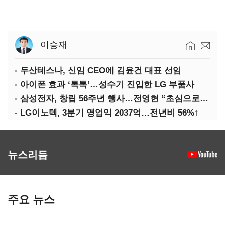
이승재
두산테스나, 신임 CEO에 김윤건 대표 선임
아이폰 효과 ‘톡톡’…성수기 진입한 LG 부품사
삼성전자, 창립 56주년 행사…전영현 “초심으로 경쟁력 회복해야”
LG이노텍, 3분기 영업익 2037억…전년비 56%↑
뉴스리듬
주요 뉴스