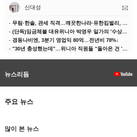
신대성
무림·한솔, 관세 직격…깨끗한나라·유한킴벌리, 수익성 악화
(단독)임금체불 대유위니아 박영우 일가의 '수상한 별장'
경동나비엔, 3분기 영업익 80억…전년비 78%↓
"30년 충성했는데"…위니아 직원들 "돌아온 건 '배신'"
뉴스리듬
주요 뉴스
많이 본 뉴스