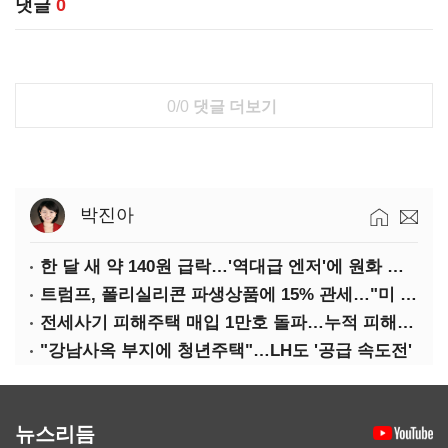
댓글
0
0/0
댓글 더보기
박진아
한 달 새 약 140원 급락…'역대급 엔저'에 원화 변곡점
트럼프, 폴리실리콘 파생상품에 15% 관세…"미 산업 재건"
전세사기 피해주택 매입 1만호 돌파…누적 피해자 4만278명
"강남사옥 부지에 청년주택"…LH도 '공급 속도전'
뉴스리듬