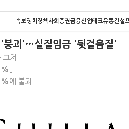
속보
정치
정책
사회
증권
금융
산업
테크
유통
건설
 '붕괴'…실질임금 '뒷걸음질'
가 그쳐
9%↓
3%에 불과