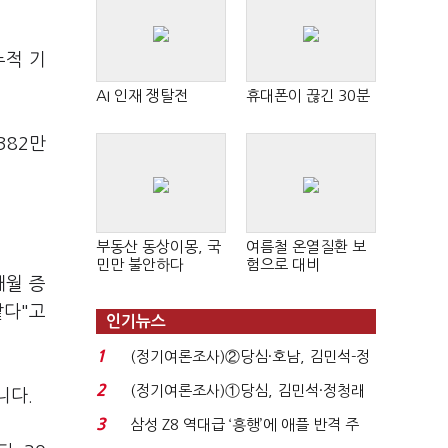
누적 기
AI 인재 쟁탈전
휴대폰이 끊긴 30분
382만
부동산 동상이몽, 국
여름철 온열질환 보
민만 불안하다
험으로 대비
개월 증
같다"고
인기뉴스
1
(정기여론조사)②당심·호남, 김민석-정
청래 '초접전'...
2
(정기여론조사)①당심, 김민석·정청래
니다.
'초접전'…대통령 ...
3
삼성 Z8 역대급 ‘흥행’에 애플 반격 주