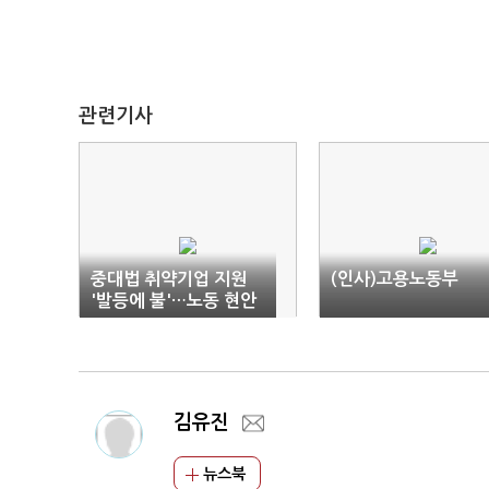
관련기사
중대법 취약기업 지원
(인사)고용노동부
'발등에 불'…노동 현안
도 '산적'
김유진
뉴스북