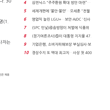
목…9월 ‘폴...
. 30
4
삼전닉스 “주주환원 확대 방안 마련”…
로이터에 성명...
5
세제개편에 ‘불안·불만’…오세훈 "전월
세 구하기 더 ...
6
영업익 늘린 LGU+…보안·AIDC '신사
(1.
업 드라이브'...
7
(SPC 민낯)④솜방망이 처벌에 식품위
생법 위반 반복...
8
(정기여론조사)⑤이 대통령 지지율 47.
종사자는
7%…일주일 만에 ...
9
기업은행, 소비자피해보상 부실심사·보
이스피싱 공시 ...
10
경상수지 또 역대 최고치…사상 첫 400
억달러에 '3% 성...
진은 채용