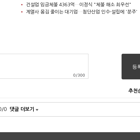
건설업 임금체불 4363억…이정식 "체불 해소 최우선"
계열사 몸집 줄이는 대기업…첨단산업 인수·설립에 '분주'
0
/
300
추천
0/0
댓글 더보기