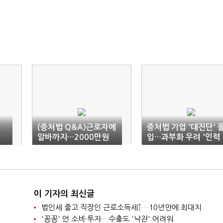
(중처법 Q&A)근로자에
중처법 기업 '대진단' 
알바까지…2000만원
입…과부화 우려 '인력
건설공사는?
관건'
이 기자의 최신글
법인세 줄고 직장인 근로소득세↑…10년만에 최대치
'꽁꽁' 언 소비·투자…수출도 '낙관' 어려워